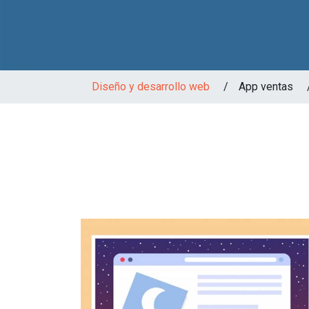
Diseño y desarrollo web
/
App ventas 