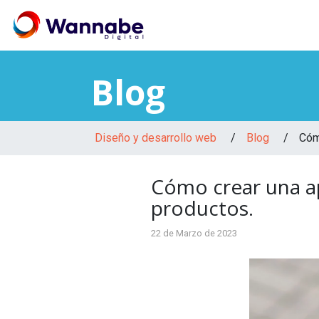
Blog
Diseño y desarrollo web
/
Blog
/
Cóm
Cómo crear una ap
productos.
22 de Marzo de 2023